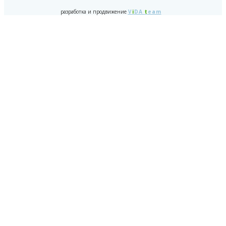
разработка и продвижение
V
i
DA
t
eam