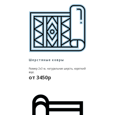
Шерстяные ковры
Размер 2х3 м, натуральная шерсть, короткий
ворс.
от 3450р