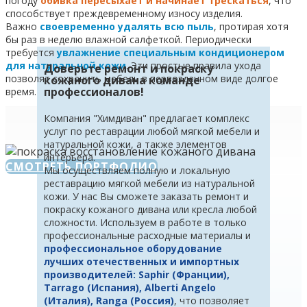
погоду
обивка пересыхает и начинает трескаться
, что
способствует преждевременному износу изделия.
Важно
своевременно удалять всю пыль
, протирая хотя
бы раз в неделю влажной салфеткой. Периодически
требуется
увлажнение специальным кондиционером
для натуральной кожи
. Эти простые правила ухода
Доверьте ремонт и покраску
позволят сохранить мебель в первозданном виде долгое
кожаного дивана команде
профессионалов!
время.
Компания "Химдиван" предлагает комплекс
услуг по реставрации любой мягкой мебели и
натуральной кожи, а также элементов
интерьера.
СМОТРЕТЬ ПОРТФОЛИО
Мы осуществляем полную и локальную
реставрацию мягкой мебели из натуральной
кожи. У нас Вы сможете заказать ремонт и
покраску кожаного дивана или кресла любой
сложности. Используем в работе в только
профессиональные расходные материалы и
профессиональное оборудование
лучших отечественных и импортных
производителей: Saphir (Франции),
Tarrago (Испания), Alberti Angelo
(Италия), Ranga (Россия)
, что позволяет